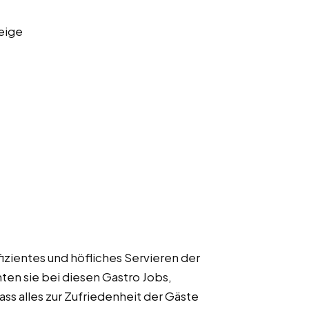
eige
izientes und höfliches Servieren der
ten sie bei diesen Gastro Jobs,
ass alles zur Zufriedenheit der Gäste