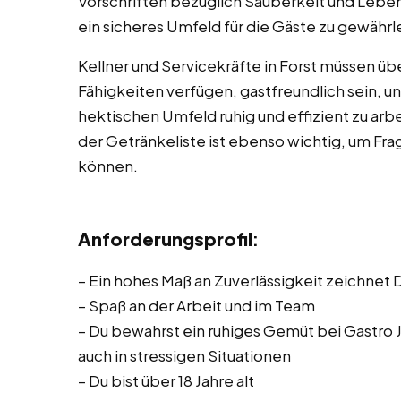
Vorschriften bezüglich Sauberkeit und Lebe
ein sicheres Umfeld für die Gäste zu gewährl
Kellner und Servicekräfte in Forst müssen 
Fähigkeiten verfügen, gastfreundlich sein, un
hektischen Umfeld ruhig und effizient zu arb
der Getränkeliste ist ebenso wichtig, um F
können.
Anforderungsprofil
:
– Ein hohes Maß an Zuverlässigkeit zeichnet 
– Spaß an der Arbeit und im Team
– Du bewahrst ein ruhiges Gemüt bei Gastro J
auch in stressigen Situationen
– Du bist über 18 Jahre alt